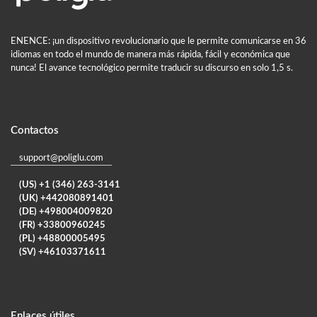
ENENCE: ¡un dispositivo revolucionario que le permite comunicarse en 36
idiomas en todo el mundo de manera más rápida, fácil y económica que
nunca! El avance tecnológico permite traducir su discurso en solo 1,5 s.
Contactos
support@poliglu.com
(US) +1 (346) 263-3141
(UK) +442080891401
(DE) +498004009820
(FR) +33800960245
(PL) +48800005495
(SV) +46103371611
Enlaces útiles