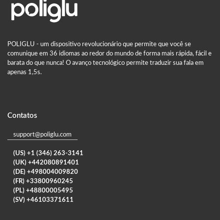
POLIGLU - um dispositivo revolucionário que permite que você se
comunique em 36 idiomas ao redor do mundo de forma mais rápida, fácil e
barata do que nunca! O avanço tecnológico permite traduzir sua fala em
apenas 1,5s.
Contatos
support@poliglu.com
(US) +1 (346) 263-3141
(UK) +442080891401
(DE) +498004009820
(FR) +33800960245
(PL) +48800005495
(SV) +46103371611