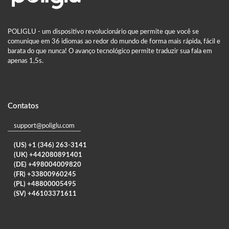
POLIGLU - um dispositivo revolucionário que permite que você se
comunique em 36 idiomas ao redor do mundo de forma mais rápida, fácil e
barata do que nunca! O avanço tecnológico permite traduzir sua fala em
apenas 1,5s.
Contatos
support@poliglu.com
(US) +1 (346) 263-3141
(UK) +442080891401
(DE) +498004009820
(FR) +33800960245
(PL) +48800005495
(SV) +46103371611