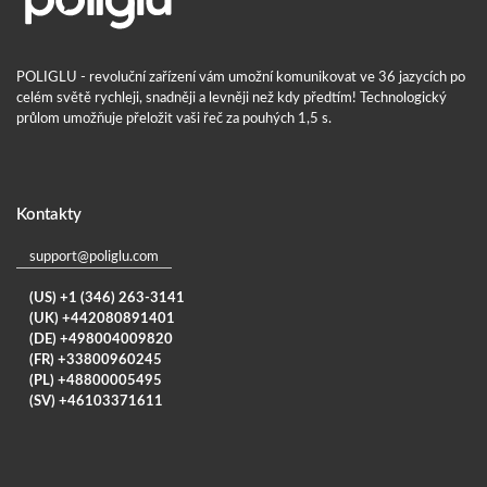
POLIGLU - revoluční zařízení vám umožní komunikovat ve 36 jazycích po
celém světě rychleji, snadněji a levněji než kdy předtím! Technologický
průlom umožňuje přeložit vaši řeč za pouhých 1,5 s.
Kontakty
support@poliglu.com
(US) +1 (346) 263-3141
(UK) +442080891401
(DE) +498004009820
(FR) +33800960245
(PL) +48800005495
(SV) +46103371611