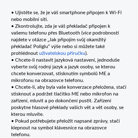
• Ujistěte se, že je váš smartphone připojen k Wi-Fi
nebo mobilní síti.
• Zkontrolujte, zda je váš překladač připojen k
vašemu telefonu přes Bluetooth (více podrobností
najdete v otázce „Jak připojím svůj okamžitý
překladač Poliglu“ výše nebo si můžete také
prohlédnout
uživatelskou příručku
).
• Chcete-li nastavit jazyková nastavení, jednoduše
vyberte svůj rodný jazyk a jazyk osoby, se kterou
chcete konverzovat, stisknutím symbolů ME a
mikrofonu na obrazovce telefonu.
• Chcete-li, aby byla vaše konverzace přeložena, stačí
stisknout a podržet tlačítko ME nebo mikrofon na
zařízení, mluvit a po dokončení pustit. Zařízení
poskytne hlasové překlady vašich vět a vět osoby, se
kterou mluvíte.
• Pokud potřebujete přeložit napsané zprávy, stačí
klepnout na symbol klávesnice na obrazovce
telefonu.