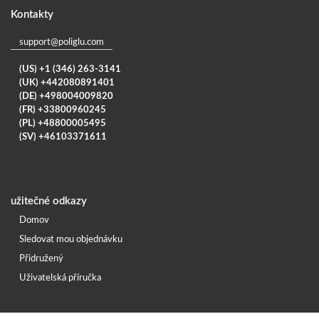
Kontakty
support@poliglu.com
(US) +1 (346) 263-3141
(UK) +442080891401
(DE) +498004009820
(FR) +33800960245
(PL) +48800005495
(SV) +46103371611
užitečné odkazy
Domov
Sledovat mou objednávku
Přidružený
Uživatelská příručka