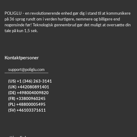
POLIGLU - en revolutionerende enhed gør dig i stand til at kommunikere
på 36 sprog rundt om i verden hurtigere, nemmere og billigere end
nogensinde før! Teknologisk gennembrud gør det muligt at oversætte din
tale på kun 1,5 sek.
Kontaktpersoner
support@poliglu.com
(US) +1 (346) 263-3141
(UK) +442080891401
(DE) +498004009820
(FR) +33800960245
(PL) +48800005495
(SV) +46103371611