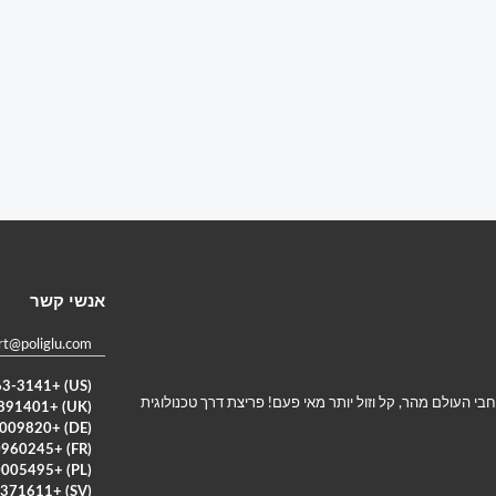
אנשי קשר
rt@poliglu.com
(US) +1 (346) 263-3141
 מהפכני מאפשר לך לתקשר ב-36 שפות ברחבי העולם מהר, קל וזול יותר מאי פעם! פריצת דרך טכנולוגית
(UK) +442080891401
(DE) +498004009820
(FR) +33800960245
(PL) +48800005495
(SV) +46103371611