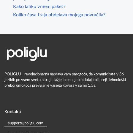
Kako lahko vrnem paket?
Koliko časa traja obdelava mojega povračila?
POLIGLU - revolucionarna naprava vam omogoča, da komunicirate v 36
jezikih po vsem svetu hitreje, lažje in ceneje kot kdaj koli prej! Tehnološki
preboj omogoča prevajanje vašega govora v samo 1,5s.
Kontakti
support@poliglu.com