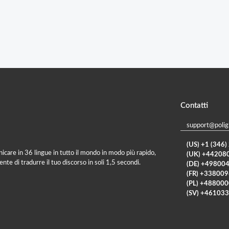
Contatti
support@polig
(US) +1 (346
care in 36 lingue in tutto il mondo in modo più rapido,
(UK) +44208
e di tradurre il tuo discorso in soli 1,5 secondi.
(DE) +49800
(FR) +33800
(PL) +48800
(SV) +46103