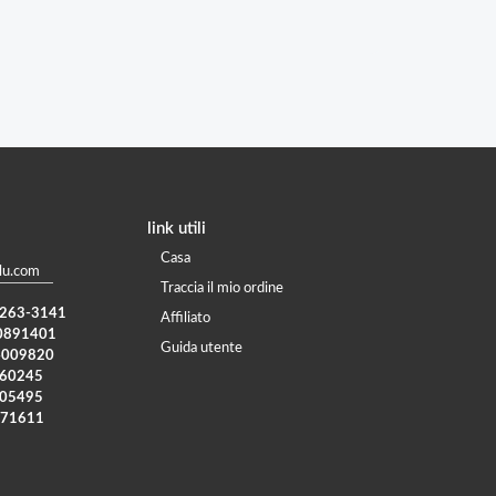
link utili
Casa
lu.com
Traccia il mio ordine
) 263-3141
Affiliato
0891401
Guida utente
4009820
960245
005495
371611