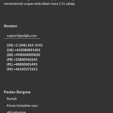
menterjemah ucapan anda dalam masa 1.5s sahaja.
Kenalan
support@poliglu.com
(US) +1 (346) 263-3141
(UK) +442080891401
(DE) +498004009820
(FR) +33800960245
(PL) +48800005495
(SV) +46103371611
Pautan Berguna
Rumah
Kesan tempahan saya
ahli gabungan