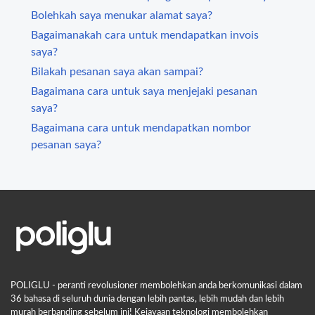
Bolehkah saya menukar alamat saya?
Bagaimanakah cara untuk mendapatkan invois
saya?
Bilakah pesanan saya akan sampai?
Bagaimana cara untuk saya menjejaki pesanan
saya?
Bagaimana cara untuk mendapatkan nombor
pesanan saya?
POLIGLU - peranti revolusioner membolehkan anda berkomunikasi dalam
36 bahasa di seluruh dunia dengan lebih pantas, lebih mudah dan lebih
murah berbanding sebelum ini! Kejayaan teknologi membolehkan