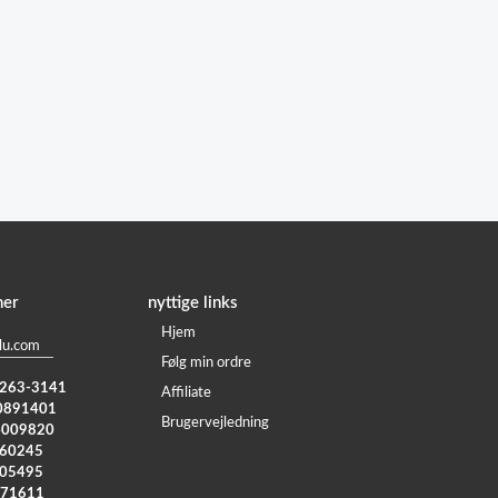
ner
nyttige links
Hjem
lu.com
Følg min ordre
) 263-3141
Affiliate
0891401
Brugervejledning
4009820
960245
005495
371611