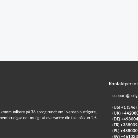
Kontaktperso
support@polig
(US) +1 (346
at kommunikere på 36 sprog rundt om i verden hurtigere,
(UK) +44208
nembrud gør det muligt at oversætte din tale på kun 1,5
(DE) +49800
(FR) +33800
(PL) +48800
(SV) +46103