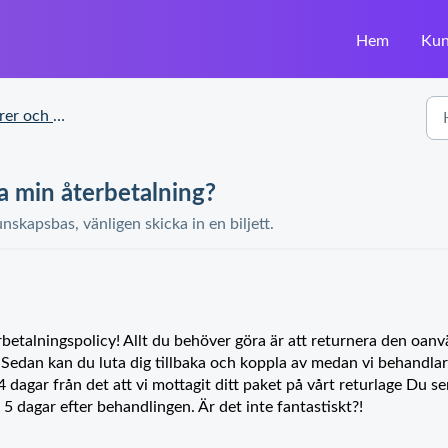
Hem
Kun
ch reklamationer
la min återbetalning?
unskapsbas, vänligen skicka in en biljett.
erbetalningspolicy! Allt du behöver göra är att returnera den oan
 Sedan kan du luta dig tillbaka och koppla av medan vi behandlar
m 14 dagar från det att vi mottagit ditt paket på vårt returlage Du se
5 dagar efter behandlingen. Är det inte fantastiskt?!