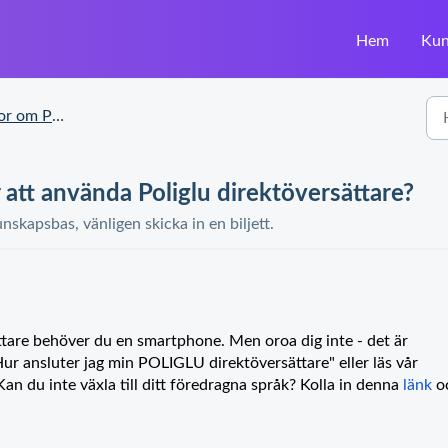
Hem
Kun
 om Poliglu
att använda Poliglu direktöversättare?
unskapsbas, vänligen skicka in en biljett.
are behöver du en smartphone. Men oroa dig inte - det är
ur ansluter jag min POLIGLU direktöversättare" eller läs vår
 Kan du inte växla till ditt föredragna språk? Kolla in denna
länk
o