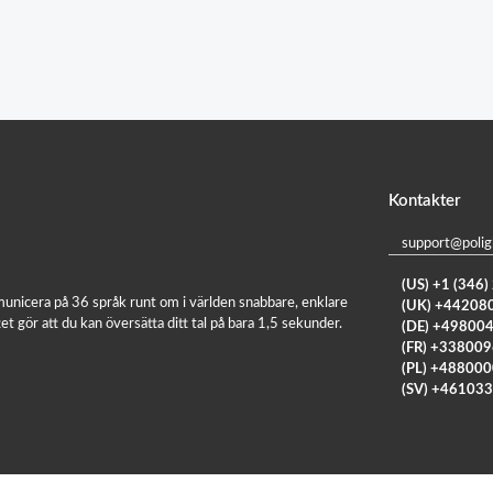
Kontakter
support@polig
(US) +1 (346
nicera på 36 språk runt om i världen snabbare, enklare
(UK) +44208
t gör att du kan översätta ditt tal på bara 1,5 sekunder.
(DE) +49800
(FR) +33800
(PL) +48800
(SV) +46103