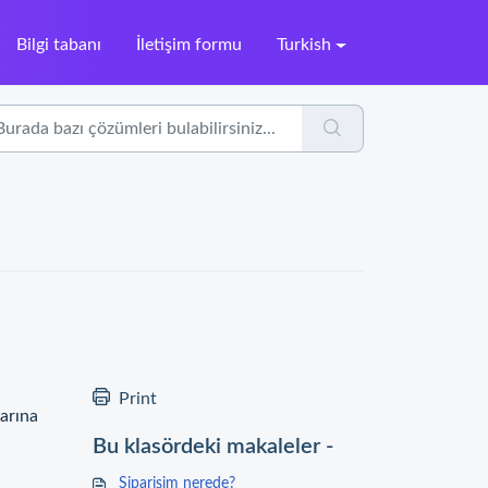
Bilgi tabanı
İletişim formu
Turkish
Print
larına
Bu klasördeki makaleler -
Siparişim nerede?