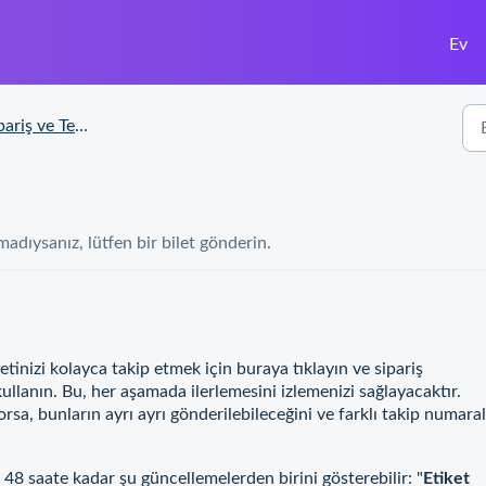
Ev
iş ve Teslimat Durumu
dıysanız, lütfen bir bilet gönderin.
tinizi kolayca takip etmek için buraya tıklayın ve sipariş
kullanın. Bu, her aşamada ilerlemesini izlemenizi sağlayacaktır.
rsa, bunların ayrı ayrı gönderilebileceğini ve farklı takip numara
48 saate kadar şu güncellemelerden birini gösterebilir: "
Etiket