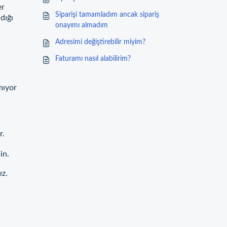
er
Siparişi tamamladım ancak sipariş
dığı
onayımı almadım
Adresimi değiştirebilir miyim?
Faturamı nasıl alabilirim?
amıyor
r.
in.
ız.