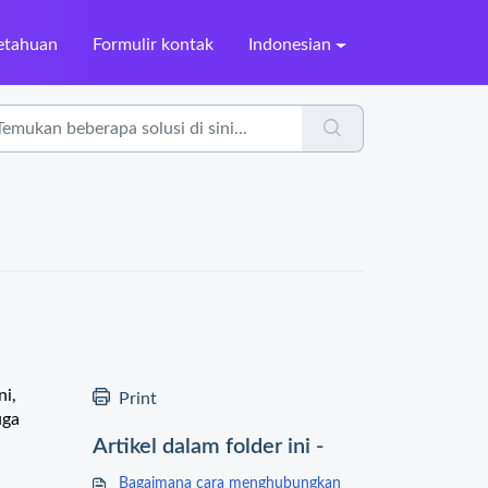
etahuan
Formulir kontak
Indonesian
ni,
Print
uga
Artikel dalam folder ini -
Bagaimana cara menghubungkan