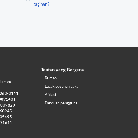
tagihan?
Tautan yang Berguna
Rumah
lu.com
Lacak pesanan saya
) 263-3141
Afiliasi
0891401
Panduan pengguna
4009820
960245
005495
371611