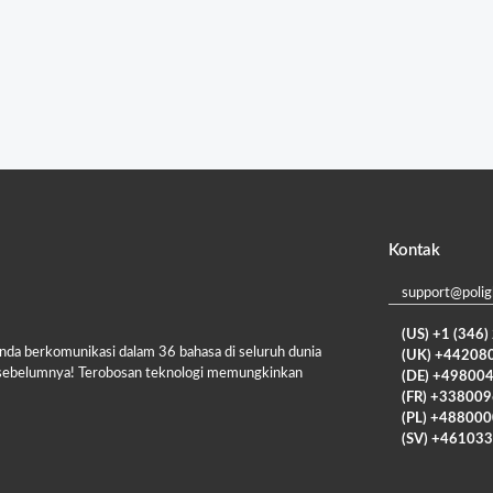
Kontak
support@polig
(US) +1 (346
a berkomunikasi dalam 36 bahasa di seluruh dunia
(UK) +44208
da sebelumnya! Terobosan teknologi memungkinkan
(DE) +49800
(FR) +33800
(PL) +48800
(SV) +46103